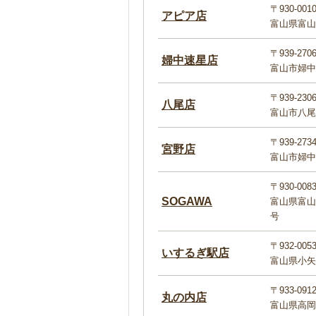
〒930-001
アピア店
富山県富山市
〒939-270
婦中速星店
富山市婦中町
〒939-230
八尾店
富山市八尾町
〒939-273
宮野店
富山市婦中
〒930-008
SOGAWA
富山県富山
号
〒932-005
いするぎ駅店
富山県小矢
〒933-091
丸の内店
富山県高岡