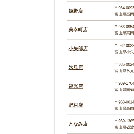
〒934-009
姫野店
富山県高岡
〒933-095
美幸町店
富山県高岡
〒932-002
小矢部店
富山県小矢
〒935-002
氷見店
富山県氷見市
〒939-170
福光店
富山県南砺
〒933-001
野村店
富山県高岡
〒939-136
となみ店
富山県砺波市