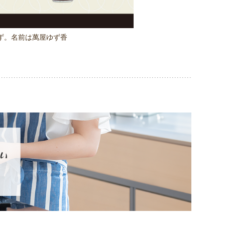
ず。
名前は萬屋ゆず香