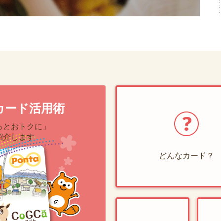
カード活用術
っとおトクに」
紹介します
どんなカード？