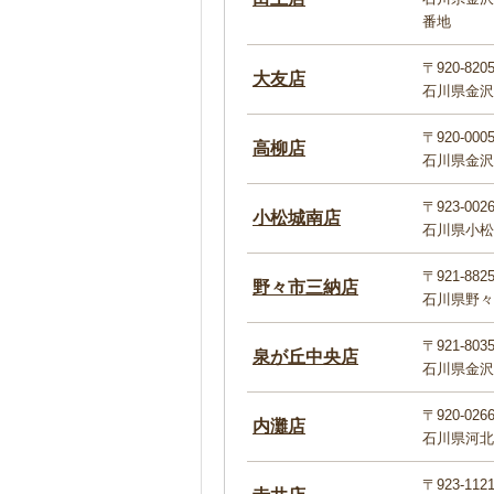
番地
〒920-820
大友店
石川県金沢
〒920-000
高柳店
石川県金沢
〒923-002
小松城南店
石川県小松
〒921-882
野々市三納店
石川県野々
〒921-803
泉が丘中央店
石川県金沢市
〒920-026
内灘店
石川県河北
〒923-112