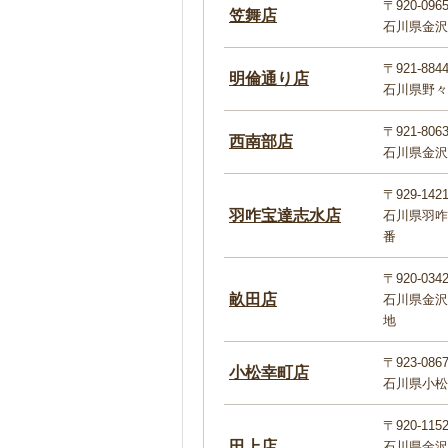
〒920-096
笠舞店
石川県金沢市
〒921-884
明倫通り店
石川県野々
〒921-806
西南部店
石川県金沢
〒929-142
羽咋宝達志水店
石川県羽咋
番
〒920-034
畝田店
石川県金沢
地
〒923-086
小松幸町店
石川県小松
〒920-115
田上店
石川県金沢