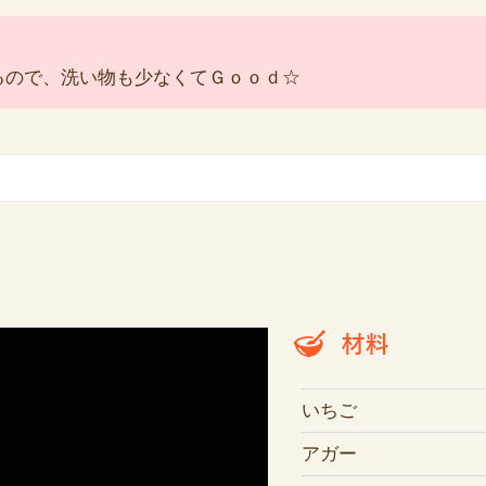
るので、洗い物も少なくてＧｏｏｄ☆
」
いちご
アガー