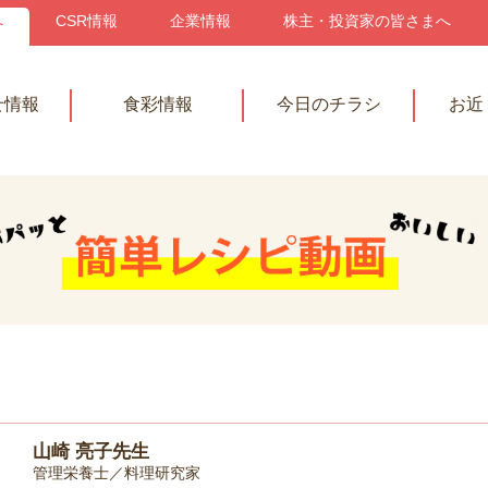
へ
CSR情報
企業情報
株主・投資家の皆さまへ
せ情報
食彩情報
今日のチラシ
お近
山崎 亮子先生
管理栄養士／料理研究家