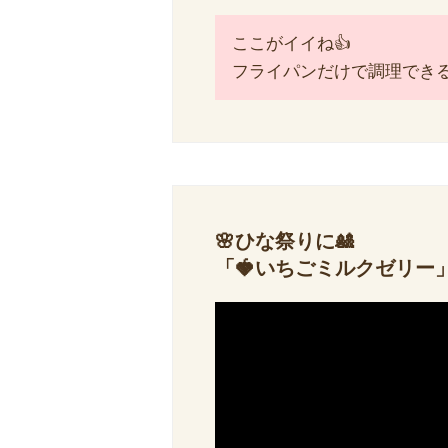
ここがイイね👍
フライパンだけで調理でき
🌸ひな祭りに🎎
「🍓いちごミルクゼリー