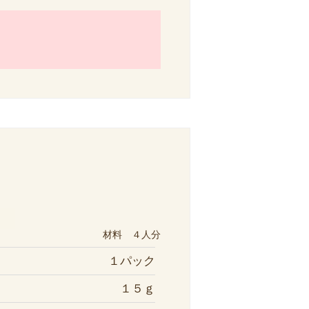
材料 ４人分
１パック
１５ｇ