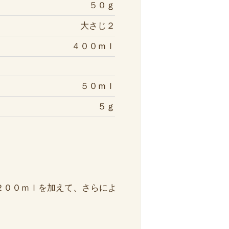
５０ｇ
大さじ２
４００ｍｌ
乳
５０ｍｌ
５ｇ
２００ｍｌを加えて、さらによ