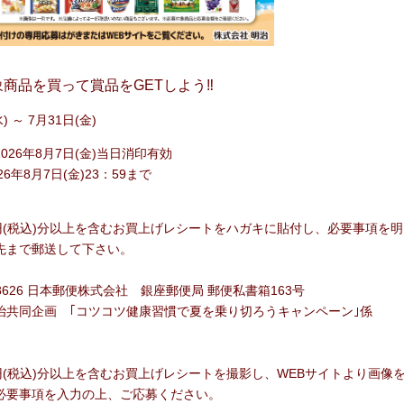
象商品を買って賞品をGETしよう‼
) ～ 7月31日(金)
026年8月7日(金)当日消印有効
6年8月7日(金)23：59まで
0円(税込)分以上を含むお買上げレシートをハガキに貼付し、必要事項を明
先まで郵送して下さい。
8626 日本郵便株式会社 銀座郵便局 郵便私書箱163号
共同企画 ｢コツコツ健康習慣で夏を乗り切ろうキャンペーン｣係
円(税込)分以上を含む
お買上げレシートを撮影し、WEBサイトより画像
必要事項を入力の上、ご応募ください。