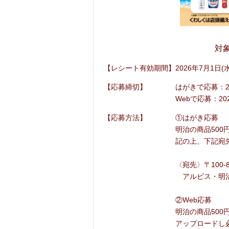
対
【レシート有効期間】
2026年7月1日(水
【応募締切】
はがきで応募：2
Webで応募：202
【応募方法】
①はがき応募
明治の商品50
記の上、下記宛
〈宛先〉〒100-
アルビス・明治
②Web応募
明治の商品500
アップロードし